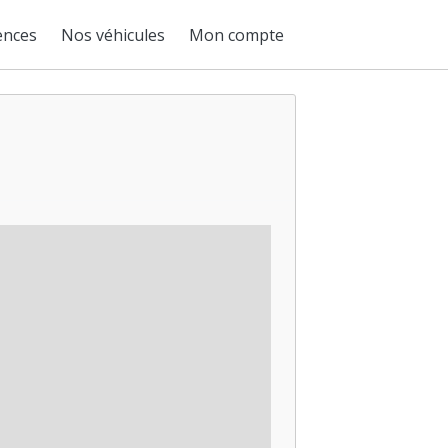
ences
Nos véhicules
Mon compte